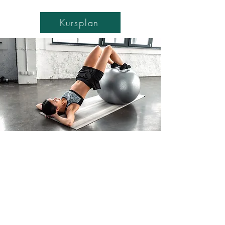
Kursplan
moving energies
Aerial-Yoga, Pilates und Tanz
Standort: Kiel und
Westerrönfeld