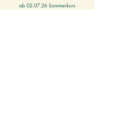
ab 02.07.26 Sommerkurs
8 Termine fortlaufend
Do. 18:00-19:00 Uhr
ganzer Kurs 105€, 5x 70€, 1x 15€
Hansefit-Mitglieder haben die Möglichkeit, an allen
meiner Kurse kostenlos teilzunehmen, sowie eine
Zuzahlung für meinen Workshops zu bekommen.
moving energies
Aerial-Yoga, Pilates und Tanz